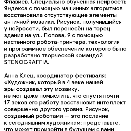
совершенно другого уровня. Рисунок,
созданный роботами — это послание
к сегодняшним художникам: представьте,
что может произойти в будущем с вами
и тем, что вы создаёте сегодня?
Совершенно непредсказуемо, к какому
развитию технологии смогут прийти
через пару веков. Каждый из нас может
создать то, что спустя время продолжит
кто‑то из совершенно другого мира».
Клип
0:00