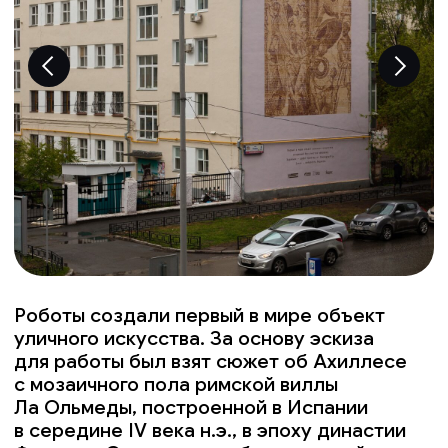
Роботы создали первый в мире объект
уличного искусства. За основу эскиза
для работы был взят сюжет об Ахиллесе
с мозаичного пола римской виллы
Ла Ольмеды, построенной в Испании
в середине IV века н.э., в эпоху династии
Флавиев. Специально обученная нейросеть
Яндекса с помощью машинных алгоритмов
восстановила отсутствующие элементы
античной мозаики. Рисунок, получившийся
у нейросети, был перенесён на торец
здания на ул.. Попова, 9 с помощью
настенного робота-принтера, технология
и программное обеспечение которого было
разработано творческой командой
STENOGRAFFIA.
Анна Клец, координатор фестиваля:
«Художник, который в 4 веке нашей
эры создавал эту мозаику,
не мог даже помыслить, что спустя почти
17 веков его работу восстановит интеллект