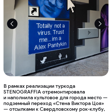
В рамках реализации туркода
STENOGRAFFIA отремонтировала
и наполнила культовое для города место —
подземный переход «Стена Виктора Цоя»
— отсылками к Свердловскому рок-клубу,
диджитал-эстетикой и иллюстрацией.
На своде теперь сияют мириады звёзд
и цитаты из знаковых песен групп «Агата
Кристи», «Чайф», Nautilus Pompilius,
«Смысловые галлюцинации» и «Кино».
Как дань уважения художникам,
создававшим оригинальную «Стену
Виктора Цоя», в переходе сохранена часть
нарисованных ими портретов. «Уральский
рок — это яркое и самобытное явление, —
отметил Андрей Колоколов.
— А Свердловский рок-клуб стал
настоящим арт-кластером своего времени.
Его наследие передаётся сквозь годы
и является гордостью нашего города».